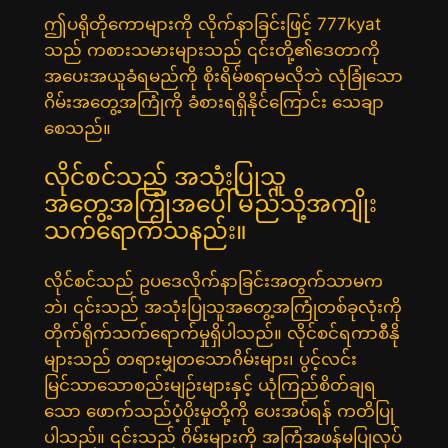
ဤပရိုတိုကောများကို လိုက်နာခြင်းဖြင့် 777kyat
သည် ကစားသမားများသည် ၎င်းတို့၏ဒေတာကို
အပေးအယူခံရမည်ကို စိုးရိမ်စရာမလိုဘဲ လုံခြုံသော
ဂိမ်းအတွေ့အကြုံကို ခံစားရရှိနိုင်ကြောင်း သေချာ
စေသည်။
လိုင်စင်သည် အသုံးပြုသူ
အတွေ့အကြုံအပေါ် မည်သို့အကျိုး
သက်ရောက်သနည်း။
လိုင်စင်သည် ဥပဒေလိုက်နာခြင်းအတွက်သာမက
ဘဲ၊ ၎င်းသည် အသုံးပြုသူအတွေ့အကြုံတစ်ခုလုံးကို
တိုက်ရိုက်သက်ရောက်မှုရှိပါသည်။ လိုင်စင်ရကာစီနို
များသည် တရားမျှတသောဂိမ်းများ၊ ပွင့်လင်း
မြင်သာသောစည်းမျဉ်းများနှင့် ယုံကြည်စိတ်ချရ
သော ဖောက်သည်ပံ့ပိုးမှုတို့ကို ပေးအပ်ရန် ကတိပြု
ပါသည်။ ၎င်းသည် ဂိမ်းများကို အကြံအဖန်မပြုလုပ်