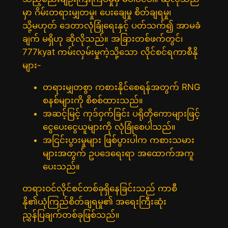
မှာ ဂိမ်းတရားမျှတမှု၊ ပေးချေမှု စိတ်ချရမှု၊
သို့မဟုတ် ဒေတာလုံခြုံရေးနှင့် ပတ်သက်၍ အာမခံ
ချက် မရှိဟု ဆိုလိုသည်။ အခြားတစ်ဖက်တွင်၊
777kyat ကမ်းလှမ်းမှုကဲ့သို့သော လိုင်စင်ရကာစီနို
များ-
တရားမျှတစွာ ကစားနိုင်စေရန်အတွက် RNG
စနစ်များကို စိစစ်ထားသည်။
အဆင့်မြင့် ကုဒ်ဝှက်ခြင်း ပရိုတိုကောများဖြင့်
ငွေပေးငွေယူများကို လုံခြုံစေပါသည်။
အငြင်းပွားမှုများ ဖြစ်ပွားပါက ကစားသမား
များအတွက် ဥပဒေရေးရာ အထောက်အကူ
ပေးသည်။
တရားဝင်လိုင်စင်တစ်ခုရှိနေခြင်းသည် ကာစီ
နို၏ယုံကြည်စိတ်ချရမှု၏ အရေးကြီးဆုံး
ညွှန်ပြချက်တစ်ခုဖြစ်သည်။