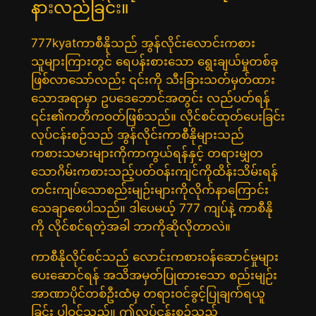
နားလည်ခြင်း။
777kyatကာစီနိုသည် အွန်လိုင်းလောင်းကစား
သူများကြားတွင် ရေပန်းစားသော ရွေးချယ်မှုတစ်ခု
ဖြစ်လာသော်လည်း ၎င်းကို သီးခြားသတ်မှတ်ထား
သောအရာမှာ ဥပဒေဘောင်အတွင်း လည်ပတ်ရန်
၎င်း၏ကတိကဝတ်ဖြစ်သည်။ လိုင်စင်ထုတ်ပေးခြင်း
လုပ်ငန်းစဉ်သည် အွန်လိုင်းကာစီနိုများသည်
ကစားသမားများကိုကာကွယ်ရန်နှင့် တရားမျှတ
သောဂိမ်းကစားသည့်ပတ်ဝန်းကျင်ကိုထိန်းသိမ်းရန်
တင်းကျပ်သောစည်းမျဉ်းများကိုလိုက်နာကြောင်း
သေချာစေပါသည်။ ဒါပေမယ့် 777 ကျပ်နဲ့ ကာစီနို
ကို လိုင်စင်ရတဲ့အခါ ဘာကိုဆိုလိုတာလဲ။
ကာစီနိုလိုင်စင်သည် လောင်းကစားဝန်ဆောင်မှုများ
ပေးဆောင်ရန် အသိအမှတ်ပြုထားသော စည်းမျဉ်း
အာဏာပိုင်တစ်ဦးထံမှ တရားဝင်ခွင့်ပြုချက်ရယူ
ခြင်း ပါဝင်သည်။ ဤလုပ်ငန်းစဉ်သည်