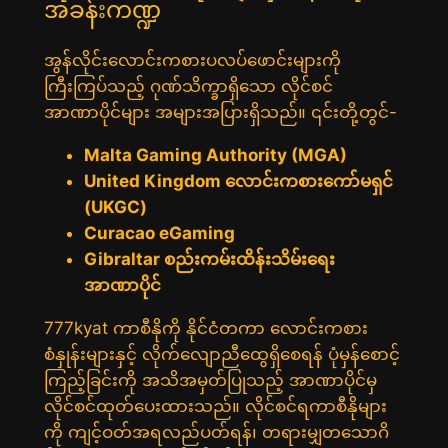
အခန်းကဏ္ဍ
အွန်လိုင်းလောင်းကစားပလပ်ဖောင်းများကို
ကြီးကြပ်သည့် ဂုဏ်သိက္ခာရှိသော လိုင်စင်
အာဏာပိုင်များ အများအပြားရှိသည်။ ၎င်းတို့တွင်-
Malta Gaming Authority (MGA)
United Kingdom လောင်းကစားကော်မရှင်
(UKGC)
Curacao eGaming
Gibraltar စည်းကမ်းထိန်းသိမ်းရေး
အာဏာပိုင်
777kyat ကာစီနိုကို နိုင်ငံတကာ လောင်းကစား
စံနှုန်းများနှင့် လိုက်လျောညီထွေရှိစေရန် ပုံမှန်စောင့်
ကြည့်ခြင်းကို အသိအမှတ်ပြုသည့် အာဏာပိုင်မှ
လိုင်စင်ထုတ်ပေးထားသည်။ လိုင်စင်ရကာစီနိုများ
ကို ကျင့်ဝတ်အရလည်ပတ်ရန်၊ တရားမျှတသောဂိ