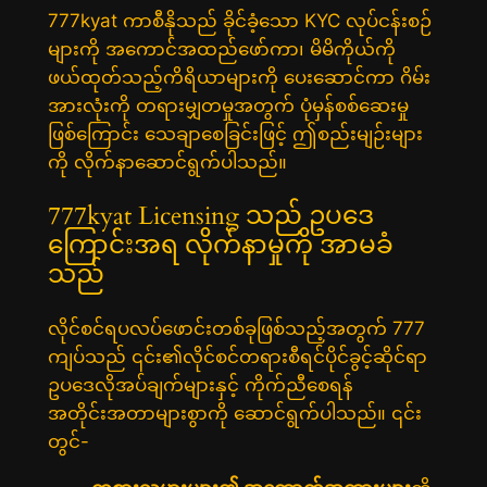
777kyat ကာစီနိုသည် ခိုင်ခံ့သော KYC လုပ်ငန်းစဉ်
များကို အကောင်အထည်ဖော်ကာ၊ မိမိကိုယ်ကို
ဖယ်ထုတ်သည့်ကိရိယာများကို ပေးဆောင်ကာ ဂိမ်း
အားလုံးကို တရားမျှတမှုအတွက် ပုံမှန်စစ်ဆေးမှု
ဖြစ်ကြောင်း သေချာစေခြင်းဖြင့် ဤစည်းမျဉ်းများ
ကို လိုက်နာဆောင်ရွက်ပါသည်။
777kyat Licensing သည် ဥပဒေ
ကြောင်းအရ လိုက်နာမှုကို အာမခံ
သည်
လိုင်စင်ရပလပ်ဖောင်းတစ်ခုဖြစ်သည့်အတွက် 777
ကျပ်သည် ၎င်း၏လိုင်စင်တရားစီရင်ပိုင်ခွင့်ဆိုင်ရာ
ဥပဒေလိုအပ်ချက်များနှင့် ကိုက်ညီစေရန်
အတိုင်းအတာများစွာကို ဆောင်ရွက်ပါသည်။ ၎င်း
တွင်-