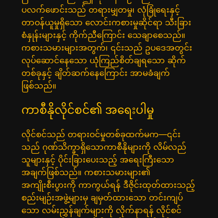
ပလက်ဖောင်းသည် တရားမျှတမှု၊ လုံခြုံရေးနှင့်
တာဝန်ယူမှုရှိသော လောင်းကစားမှုဆိုင်ရာ သီးခြား
စံနှုန်းများနှင့် ကိုက်ညီကြောင်း သေချာစေသည်။
ကစားသမားများအတွက်၊ ၎င်းသည် ဥပဒေအတွင်း
လုပ်ဆောင်နေသော ယုံကြည်စိတ်ချရသော ဆိုက်
တစ်ခုနှင့် ချိတ်ဆက်နေကြောင်း အာမခံချက်
ဖြစ်သည်။
ကာစီနိုလိုင်စင်၏ အရေးပါမှု
လိုင်စင်သည် တရားဝင်မှုတစ်ခုထက်မက—၎င်း
သည် ဂုဏ်သိက္ခာရှိသောကာစီနိုများကို လိမ်လည်
သူများနှင့် ပိုင်းခြားပေးသည့် အရေးကြီးသော
အချက်ဖြစ်သည်။ ကစားသမားများ၏
အကျိုးစီးပွားကို ကာကွယ်ရန် ဒီဇိုင်းထုတ်ထားသည့်
စည်းမျဉ်းအဖွဲ့များမှ ချမှတ်ထားသော တင်းကျပ်
သော လမ်းညွှန်ချက်များကို လိုက်နာရန် လိုင်စင်