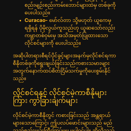
စည်းမျဉ်းစည်းကမ်းဘောင်များထဲမှ တစ်ခုကို
ပေးပါသည်။
Curacao-
မော်လ်တာ သို့မဟုတ် ယူကေမှ
ရရှိရန် ပိုမိုလွယ်ကူသည်ဟု ယူဆသော်လည်း
ကမ္ဘာတစ်ဝှမ်းမှ အသိအမှတ်ပြုထားသော
လိုင်စင်များကို ပေးပါသည်။
အဆိုပါတရားစီရင်ပိုင်ခွင့်များအနက်မှလိုင်စင်ရကာ
စီနိုတစ်ခုကိုရွေးချယ်ခြင်းသည်ကစားသမားများ
အတွက်နောက်ထပ်စိတ်ငြိမ်သက်မှုကိုပေးစွမ်းနိုင်
သည်။
လိုင်စင်ရနှင့် လိုင်စင်မဲ့ကာစီနိုများ
ကြား ကွာခြားချက်များ
လိုင်စင်မဲ့ကာစီနိုတွင် ကစားခြင်းသည် အန္တရာယ်
များသောကြောင့်၊ ဤပလပ်ဖောင်းများသည် မည်
သည့်စည်းမျဉ်းကြီးကြပ်မှုမှ မပါဝင်ပါ။ ဆိုလိုသည်