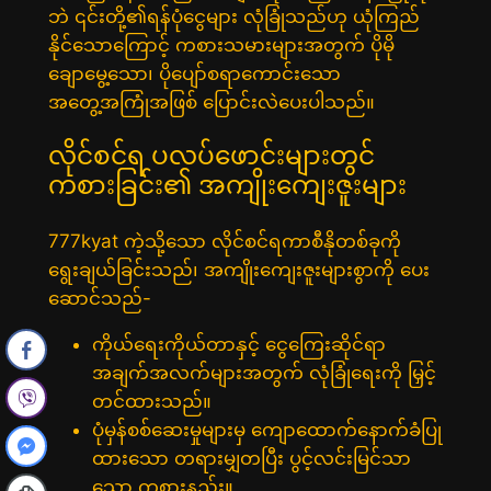
ဘဲ ၎င်းတို့၏ရန်ပုံငွေများ လုံခြုံသည်ဟု ယုံကြည်
နိုင်သောကြောင့် ကစားသမားများအတွက် ပိုမို
ချောမွေ့သော၊ ပိုပျော်စရာကောင်းသော
အတွေ့အကြုံအဖြစ် ပြောင်းလဲပေးပါသည်။
လိုင်စင်ရ ပလပ်ဖောင်းများတွင်
ကစားခြင်း၏ အကျိုးကျေးဇူးများ
777kyat ကဲ့သို့သော လိုင်စင်ရကာစီနိုတစ်ခုကို
ရွေးချယ်ခြင်းသည်၊ အကျိုးကျေးဇူးများစွာကို ပေး
ဆောင်သည်-
ကိုယ်ရေးကိုယ်တာနှင့် ငွေကြေးဆိုင်ရာ
အချက်အလက်များအတွက် လုံခြုံရေးကို မြှင့်
တင်ထားသည်။
ပုံမှန်စစ်ဆေးမှုများမှ ကျောထောက်နောက်ခံပြု
ထားသော တရားမျှတပြီး ပွင့်လင်းမြင်သာ
သော ကစားနည်း။