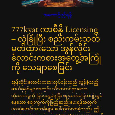
အကောင့်ဖွင့်ရန်
777kyat ကာစီနို Licensing
– လုံခြုံပြီး စည်းကမ်းသတ်
မှတ်ထားသော အွန်လိုင်း
လောင်းကစားအတွေ့အကြုံ
ကို သေချာစေခြင်း
အွန်လိုင်းလောင်းကစားလုပ်ငန်းသည် လွန်ခဲ့သည့်
ဆယ်စုနှစ်များအတွင်း သိသာထင်ရှားသော
တိုးတက်မှုကို မြင်တွေ့ခဲ့ရပြီး စဉ်ဆက်မပြတ်ချဲ့ထွင်
နေသော စျေးကွက်ကိုဖြည့်ဆည်းပေးရန်အတွက်
ပလပ်ဖောင်းအသစ်များ ပေါ်ထွက်လာခဲ့သည်။ ဤ