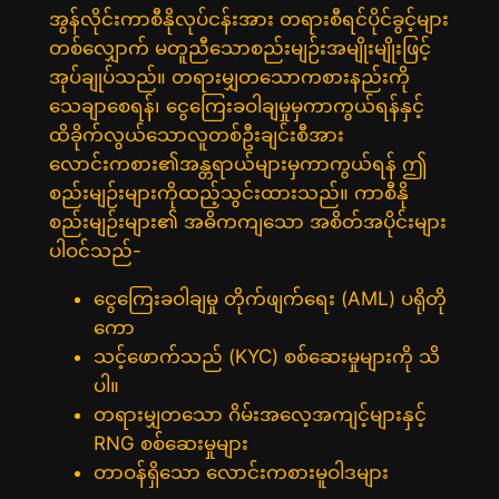
အွန်လိုင်းကာစီနိုလုပ်ငန်းအား တရားစီရင်ပိုင်ခွင့်များ
တစ်လျှောက် မတူညီသောစည်းမျဉ်းအမျိုးမျိုးဖြင့်
အုပ်ချုပ်သည်။ တရားမျှတသောကစားနည်းကို
သေချာစေရန်၊ ငွေကြေးခဝါချမှုမှကာကွယ်ရန်နှင့်
ထိခိုက်လွယ်သောလူတစ်ဦးချင်းစီအား
လောင်းကစား၏အန္တရာယ်များမှကာကွယ်ရန် ဤ
စည်းမျဉ်းများကိုထည့်သွင်းထားသည်။ ကာစီနို
စည်းမျဉ်းများ၏ အဓိကကျသော အစိတ်အပိုင်းများ
ပါဝင်သည်-
ငွေကြေးခဝါချမှု တိုက်ဖျက်ရေး (AML) ပရိုတို
ကော
သင့်ဖောက်သည် (KYC) စစ်ဆေးမှုများကို သိ
ပါ။
တရားမျှတသော ဂိမ်းအလေ့အကျင့်များနှင့်
RNG စစ်ဆေးမှုများ
တာဝန်ရှိသော လောင်းကစားမူဝါဒများ