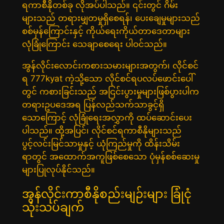
ရကာစီနိုတစ်ခု လိုအပ်ပါသည်။ ၎င်းတွင် ဂိမ်း
များသည် တရားမျှတမှုရှိစေရန်၊ ပေးချေမှုများသည်
စစ်မှန်ကြောင်းနှင့် ကိုယ်ရေးကိုယ်တာဒေတာများ
လုံခြုံကြောင်း သေချာစေရေး ပါဝင်သည်။
အွန်လိုင်းလောင်းကစားသမားများအတွက်၊ လိုင်စင်
ရ 777kyat ကဲ့သို့သော လိုင်စင်ရပလပ်ဖောင်းပေါ်
တွင် ကစားခြင်းသည် အငြင်းပွားမှုများဖြစ်ပွားပါက
တရားဥပဒေအရ ပြန်လည်သက်သာခွင့်ရှိ
သောကြောင့် လုံခြုံရေးအလွှာကို ထပ်ဆောင်းပေး
ပါသည်။ ထို့အပြင်၊ လိုင်စင်ရကာစီနိုများသည်
ပွင့်လင်းမြင်သာမှုနှင့် ယုံကြည်မှုကို ထိန်းသိမ်း
ရာတွင် အထောက်အကူဖြစ်စေသော ပုံမှန်စစ်ဆေးမှု
များပြုလုပ်နိုင်သည်။
အွန်လိုင်းကာစီနိုစည်းမျဉ်းများ ခြုံငုံ
သုံးသပ်ချက်