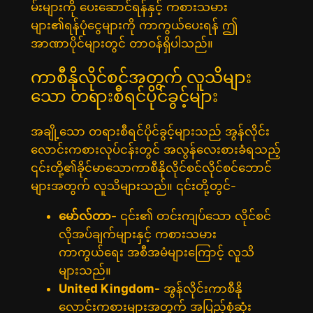
မ်းများကို ပေးဆောင်ရန်နှင့် ကစားသမား
များ၏ရန်ပုံငွေများကို ကာကွယ်ပေးရန် ဤ
အာဏာပိုင်များတွင် တာဝန်ရှိပါသည်။
ကာစီနိုလိုင်စင်အတွက် လူသိများ
သော တရားစီရင်ပိုင်ခွင့်များ
အချို့သော တရားစီရင်ပိုင်ခွင့်များသည် အွန်လိုင်း
လောင်းကစားလုပ်ငန်းတွင် အလွန်လေးစားခံရသည့်
၎င်းတို့၏ခိုင်မာသောကာစီနိုလိုင်စင်လိုင်စင်ဘောင်
များအတွက် လူသိများသည်။ ၎င်းတို့တွင်-
မော်လ်တာ-
၎င်း၏ တင်းကျပ်သော လိုင်စင်
လိုအပ်ချက်များနှင့် ကစားသမား
ကာကွယ်ရေး အစီအမံများကြောင့် လူသိ
များသည်။
United Kingdom-
အွန်လိုင်းကာစီနို
လောင်းကစားများအတွက် အပြည့်စုံဆုံး