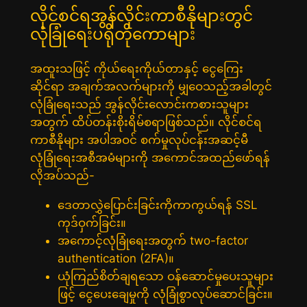
လိုင်စင်ရအွန်လိုင်းကာစီနိုများတွင်
လုံခြုံရေးပရိုတိုကောများ
အထူးသဖြင့် ကိုယ်ရေးကိုယ်တာနှင့် ငွေကြေး
ဆိုင်ရာ အချက်အလက်များကို မျှဝေသည့်အခါတွင်
လုံခြုံရေးသည် အွန်လိုင်းလောင်းကစားသူများ
အတွက် ထိပ်တန်းစိုးရိမ်စရာဖြစ်သည်။ လိုင်စင်ရ
ကာစီနိုများ အပါအဝင် စက်မှုလုပ်ငန်းအဆင့်မီ
လုံခြုံရေးအစီအမံများကို အကောင်အထည်ဖော်ရန်
လိုအပ်သည်-
ဒေတာလွှဲပြောင်းခြင်းကိုကာကွယ်ရန် SSL
ကုဒ်ဝှက်ခြင်း။
အကောင့်လုံခြုံရေးအတွက် two-factor
authentication (2FA)။
ယုံကြည်စိတ်ချရသော ဝန်ဆောင်မှုပေးသူများ
ဖြင့် ငွေပေးချေမှုကို လုံခြုံစွာလုပ်ဆောင်ခြင်း။