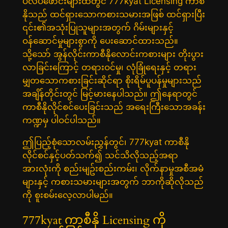
ပလပ်ဖောင်းများထဲတွင် 777kyat Licensing ကာစီ
နိုသည် ထင်ရှားသောကစားသမားအဖြစ် ထင်ရှားပြီး
၎င်း၏အသုံးပြုသူများအတွက် ဂိမ်းများနှင့်
ဝန်ဆောင်မှုများစွာကို ပေးဆောင်ထားသည်။
သို့သော် အွန်လိုင်းကာစီနိုလောင်းကစားများ တိုးပွား
လာခြင်းကြောင့် တရားဝင်မှု၊ လုံခြုံရေးနှင့် တရား
မျှတသောကစားခြင်းဆိုင်ရာ စိုးရိမ်ပူပန်မှုများသည်
အချိန်တိုင်းတွင် မြင့်မားနေပါသည်။ ဤနေရာတွင်
ကာစီနိုလိုင်စင်ပေးခြင်းသည် အရေးကြီးသောအခန်း
ကဏ္ဍမှ ပါဝင်ပါသည်။
ဤပြည့်စုံသောလမ်းညွှန်တွင်၊ 777kyat ကာစီနို
လိုင်စင်နှင့်ပတ်သက်၍ သင်သိလိုသည့်အရာ
အားလုံးကို စည်းမျဥ်းစည်းကမ်း၊ လိုက်နာမှုအစီအမံ
များနှင့် ကစားသမားများအတွက် ဘာကိုဆိုလိုသည်
ကို စူးစမ်းလေ့လာပါမည်။
777kyat ကာစီနို Licensing ကို