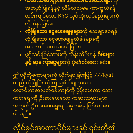
ကစားသမားများ၏ အထောက်အထားများ
ကို
အတည်ပြုရန်နှင့် လိမ်လည်မှုမှ ကာကွယ်ရန်
တင်းကျပ်သော KYC လုပ်ထုံးလုပ်နည်းများကို
လိုက်နာခြင်း။
လုံခြုံသော ငွေပေးချေမှုများ
ကို သေချာစေရန်
လုံခြုံသော ငွေပေးချေမှုတံခါးများကို
အကောင်အထည်ဖော်ခြင်း။
ပွင့်လင်းမြင်သာမှုကို ထိန်းသိမ်းရန်
ဂိမ်းများ
နှင့် ဆုကြေးငွေများ
ကို ပုံမှန်စစ်ဆေးခြင်း။
ဤပရိုတိုကောများကို လိုက်နာခြင်းဖြင့် 777kyat
သည် လုံခြုံပြီး ယုံကြည်စိတ်ချရသော
လောင်းကစားပတ်ဝန်းကျင်ကို ပံ့ပိုးပေးကာ ဘေး
ကင်းရေးကို ဦးစားပေးသော ကစားသမားများ
အတွက် ဦးစားပေးရွေးချယ်မှုတစ်ခု ဖြစ်လာစေ
ပါသည်။
လိုင်စင်အာဏာပိုင်များနှင့် ၎င်းတို့၏