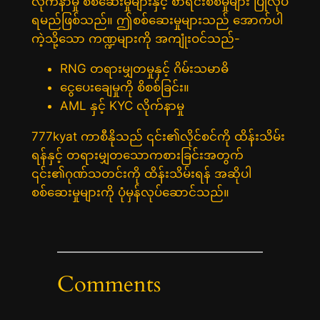
လိုက်နာမှု စစ်ဆေးမှုများနှင့် စာရင်းစစ်မှုများ ပြုလုပ်
ရမည်ဖြစ်သည်။ ဤစစ်ဆေးမှုများသည် အောက်ပါ
ကဲ့သို့သော ကဏ္ဍများကို အကျုံးဝင်သည်-
RNG တရားမျှတမှုနှင့် ဂိမ်းသမာဓိ
ငွေပေးချေမှုကို စိစစ်ခြင်း။
AML နှင့် KYC လိုက်နာမှု
777kyat ကာစီနိုသည် ၎င်း၏လိုင်စင်ကို ထိန်းသိမ်း
ရန်နှင့် တရားမျှတသောကစားခြင်းအတွက်
၎င်း၏ဂုဏ်သတင်းကို ထိန်းသိမ်းရန် အဆိုပါ
စစ်ဆေးမှုများကို ပုံမှန်လုပ်ဆောင်သည်။
Comments