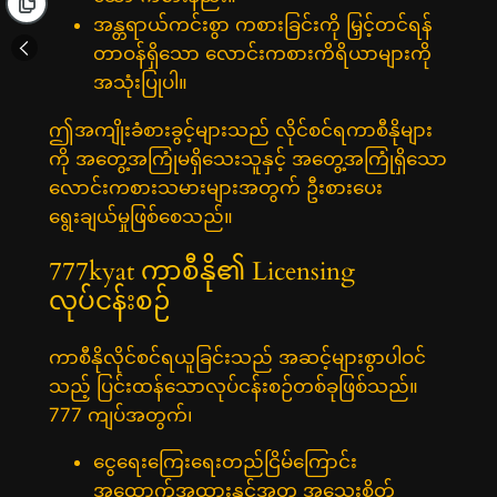
အန္တရာယ်ကင်းစွာ ကစားခြင်းကို မြှင့်တင်ရန်
တာဝန်ရှိသော လောင်းကစားကိရိယာများကို
အသုံးပြုပါ။
ဤအကျိုးခံစားခွင့်များသည် လိုင်စင်ရကာစီနိုများ
ကို အတွေ့အကြုံမရှိသေးသူနှင့် အတွေ့အကြုံရှိသော
လောင်းကစားသမားများအတွက် ဦးစားပေး
ရွေးချယ်မှုဖြစ်စေသည်။
777kyat ကာစီနို၏ Licensing
လုပ်ငန်းစဉ်
ကာစီနိုလိုင်စင်ရယူခြင်းသည် အဆင့်များစွာပါဝင်
သည့် ပြင်းထန်သောလုပ်ငန်းစဉ်တစ်ခုဖြစ်သည်။
777 ကျပ်အတွက်၊
ငွေရေးကြေးရေးတည်ငြိမ်ကြောင်း
အထောက်အထားနှင့်အတူ အသေးစိတ်