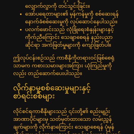
လျှောက်လွှာကို တင်သွင်းခြင်း။
အော်ပရေတာများ၏ မှန်ကန်မှုကို စစ်ဆေးရန်
နောက်ခံစစ်ဆေးမှုကို လုပ်ဆောင်နေပါသည်။
ပလက်ဖောင်းသည် လုံခြုံရေးစံနှုန်းများနှင့်
ကိုက်ညီကြောင်း သေချာစေရန် နည်းပညာ
ဆိုင်ရာ အကဲဖြတ်မှုများကို ကျော်ဖြတ်ပါ။
ဤလုပ်ငန်းစဉ်သည် ကာစီနိုကိုတရားဝင်ဖြစ်စေရုံ
သာမက ကစားသမားများအကြား ယုံကြည်မှုကို
လည်း တည်ဆောက်ပေးပါသည်။
လိုက်နာမှုစစ်ဆေးမှုများနှင့်
စာရင်းစစ်များ
လိုင်စင်ရကာစီနိုများသည် ၎င်းတို့၏ စည်းမျဉ်း
အာဏာပိုင်များမှ သတ်မှတ်ထားသော လမ်းညွှန်
ချက်များကို လိုက်နာကြောင်း သေချာစေရန် ပုံမှန်