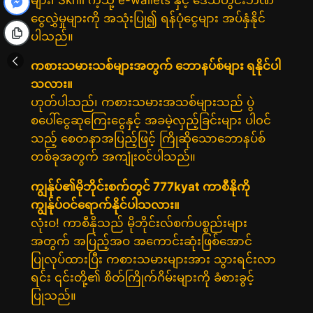
ငွေလွှဲမှုများကို အသုံးပြု၍ ရန်ပုံငွေများ အပ်နှံနိုင်
ပါသည်။
ကစားသမားသစ်များအတွက် ဘောနပ်စ်များ ရနိုင်ပါ
သလား။
ဟုတ်ပါသည်၊ ကစားသမားအသစ်များသည် ပွဲ
စပေါ်ငွေဆုကြေးငွေနှင့် အခမဲ့လှည့်ခြင်းများ ပါ၀င်
သည့် စေတနာအပြည့်ဖြင့် ကြိုဆိုသောဘောနပ်စ်
တစ်ခုအတွက် အကျုံးဝင်ပါသည်။
ကျွန်ုပ်၏မိုဘိုင်းစက်တွင် 777kyat ကာစီနိုကို
ကျွန်ုပ်ဝင်ရောက်နိုင်ပါသလား။
လုံးဝ! ကာစီနိုသည် မိုဘိုင်းလ်စက်ပစ္စည်းများ
အတွက် အပြည့်အဝ အကောင်းဆုံးဖြစ်အောင်
ပြုလုပ်ထားပြီး ကစားသမားများအား သွားရင်းလာ
ရင်း ၎င်းတို့၏ စိတ်ကြိုက်ဂိမ်းများကို ခံစားခွင့်
ပြုသည်။