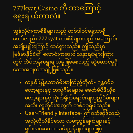
777kyat Casino ကို ဘာကြောင့်
ရွေးချယ်တာလဲ။
အွန်လိုင်းကာစီနိုများသည် တစ်ဒါဇင်ခန့်သာရှိ
သော်လည်း 777kyat ကာစီနိုများသည် အကြောင်း
အမျိုးမျိုးကြောင့် ထင်ရှားသည်။ ဤသည်မှာ
မြန်မာနိုင်ငံ၏ လောင်းကစားဝါသနာရှင်များကြား
တွင် ထိပ်တန်းရွေးချယ်မှုဖြစ်စေသည့် ဆွဲဆောင်မှုရှိ
သောအချက်အချို့ဖြစ်သည်။
ကျယ်ပြန့်သောဂိမ်းစာကြည့်တိုက်- ဂန္ထဝင်စ
လော့များနှင့် စားပွဲဂိမ်းများမှ ခေတ်မီဗီဒီယိုစ
လော့များနှင့် တိုက်ရိုက်ရောင်းချသည့်ဂိမ်းများ
အထိ၊ လူတိုင်းအတွက် တစ်ခုခုရှိပါသည်။
User-Friendly Interface- ဤဝဘ်ဆိုဒ်သည်
အလိုလိုသိနိုင်သော လမ်းညွှန်ချက်များနှင့်
ရှင်းလင်းသော လမ်းညွှန်ချက်များဖြင့်