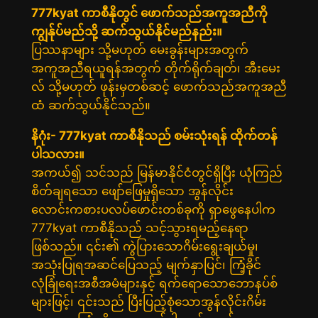
777kyat ကာစီနိုတွင် ဖောက်သည်အကူအညီကို
ကျွန်ုပ်မည်သို့ ဆက်သွယ်နိုင်မည်နည်း။
ပြဿနာများ သို့မဟုတ် မေးခွန်းများအတွက်
အကူအညီရယူရန်အတွက် တိုက်ရိုက်ချတ်၊ အီးမေး
လ် သို့မဟုတ် ဖုန်းမှတစ်ဆင့် ဖောက်သည်အကူအညီ
ထံ ဆက်သွယ်နိုင်သည်။
နိဂုံး- 777kyat ကာစီနိုသည် စမ်းသုံးရန် ထိုက်တန်
ပါသလား။
အကယ်၍ သင်သည် မြန်မာနိုင်ငံတွင်ရှိပြီး ယုံကြည်
စိတ်ချရသော ဖျော်ဖြေမှုရှိသော အွန်လိုင်း
လောင်းကစားပလပ်ဖောင်းတစ်ခုကို ရှာဖွေနေပါက
777kyat ကာစီနိုသည် သင့်သွားရမည့်နေရာ
ဖြစ်သည်။ ၎င်း၏ ကွဲပြားသောဂိမ်းရွေးချယ်မှု၊
အသုံးပြုရအဆင်ပြေသည့် မျက်နှာပြင်၊ ကြံ့ခိုင်
လုံခြုံရေးအစီအမံများနှင့် ရက်ရောသောဘောနပ်စ်
များဖြင့်၊ ၎င်းသည် ပြီးပြည့်စုံသောအွန်လိုင်းဂိမ်း