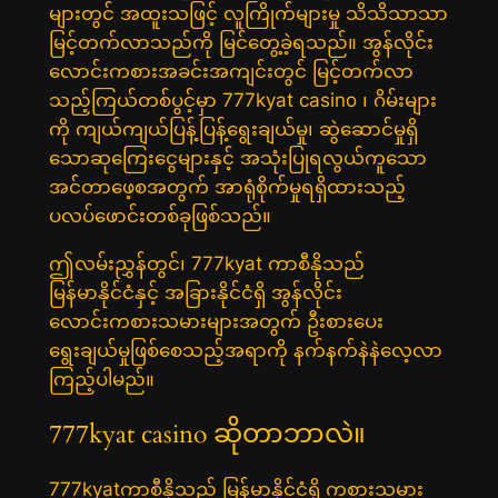
များတွင် အထူးသဖြင့် လူကြိုက်များမှု သိသိသာသာ
မြင့်တက်လာသည်ကို မြင်တွေ့ခဲ့ရသည်။ အွန်လိုင်း
လောင်းကစားအခင်းအကျင်းတွင် မြင့်တက်လာ
သည့်ကြယ်တစ်ပွင့်မှာ 777kyat casino ၊ ဂိမ်းများ
ကို ကျယ်ကျယ်ပြန့်ပြန့်ရွေးချယ်မှု၊ ဆွဲဆောင်မှုရှိ
သောဆုကြေးငွေများနှင့် အသုံးပြုရလွယ်ကူသော
အင်တာဖေ့စအတွက် အာရုံစိုက်မှုရရှိထားသည့်
ပလပ်ဖောင်းတစ်ခုဖြစ်သည်။
ဤလမ်းညွှန်တွင်၊ 777kyat ကာစီနိုသည်
မြန်မာနိုင်ငံနှင့် အခြားနိုင်ငံရှိ အွန်လိုင်း
လောင်းကစားသမားများအတွက် ဦးစားပေး
ရွေးချယ်မှုဖြစ်စေသည့်အရာကို နက်နက်နဲနဲလေ့လာ
ကြည့်ပါမည်။
777kyat casino ဆိုတာဘာလဲ။
777kyatကာစီနိုသည် မြန်မာနိုင်ငံရှိ ကစားသမား