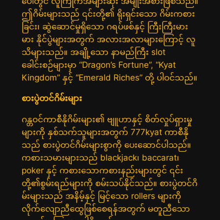
ပေါ်တွင် လူကြိုက်အများဆုံး အမျိုးအစားဖြစ်သည်။
ဤဂိမ်းများသည် ၎င်းတို့၏ ရိုးရှင်းသော ဂိမ်းကစား
ခြင်း၊ ဆွဲဆောင်မှုရှိသော ဂရပ်ဖစ်နှင့် ကြီးကြီးမား
မား နိုင်ပွဲများအတွက် အလားအလာများကြောင့် လူ
သိများသည်။ အချို့သော နာမည်ကြီး slot
ခေါင်းစဉ်များမှာ “Dragon’s Fortune”, “Kyat
Kingdom” နှင့် “Emerald Riches” တို့ ပါဝင်သည်။
စားပွဲတင်ဂိမ်းများ
ဂန္တဝင်ကာစီနိုဂိမ်းများ၏ ဗျူဟာနှင့် စိတ်လှုပ်ရှားမှု
များကို နှစ်သက်သူများအတွက် 777kyat ကာစီနို
သည် စားပွဲတင်ဂိမ်းများစွာကို ပေးဆောင်ပါသည်။
ကစားသမားများသည် blackjack၊ baccarat၊
poker နှင့် ကစားသောကစားနည်းများတွင် ၎င်း
တို့၏စွမ်းရည်များကို စမ်းသပ်နိုင်သည်။ စားပွဲတင်ဂိ
မ်းများသည် အနိမ့်နှင့် မြင့်သော rollers များကို
လိုက်လျောညီထွေဖြစ်စေရန်အတွက် မတူညီသော