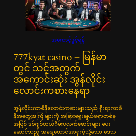
အကောင့်ဖွင့်ရန်
777kyat casino – မြန်မာ
တွင် သင့်အတွက်
အကောင်းဆုံး အွန်လိုင်း
လောင်းကစားနေရာ
အွန်လိုင်းကာစီနိုလောင်းကစားများသည် ရိုးရာကာစီ
နိုအတွေ့အကြုံများကို အခြားရွေးချယ်စရာတစ်ခု
အဖြစ် ဒစ်ဂျစ်တယ်ဂိမ်းပလက်ဖောင်းများ ပေး
ဆောင်သည့် အရှေ့တောင်အာရှကဲ့သို့သော ဒေသ