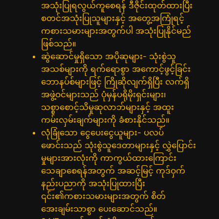
အသုံးပြုရလွယ်ကူစေရန် ဒီဇိုင်းထုတ်ထားပြီး
စတင်အသုံးပြုသူများနှင့် အတွေ့အကြုံရင့်
ကစားသမားများအတွက်ပါ အသုံးပြုနိုင်မည်
ဖြစ်သည်။
ဆွဲဆောင်မှုရှိသော အပိုဆုများ- သုံးစွဲသူ
အသစ်များကို ရက်ရောစွာ အကောင့်ဖွင့်ခြင်း
ဘောနပ်စ်များဖြင့် ကြိုဆိုလျက်ရှိပြီး လက်ရှိ
အဖွဲ့ဝင်များသည် ပုံမှန်ပရိုမိုးရှင်းများ၊
သစ္စာစောင့်သိမှုဆုလာဘ်များနှင့် အထူး
ကမ်းလှမ်းချက်များကို ခံစားနိုင်သည်။
လုံခြုံသော ငွေပေးငွေယူများ- ပလပ်
ဖောင်းသည် သုံးစွဲသူဒေတာများနှင့် လွှဲပြောင်း
မှုများအားလုံးကို ကာကွယ်ထားကြောင်း
သေချာစေရန်အတွက် အဆင့်မြင့် ကုဒ်ဝှက်
နည်းပညာကို အသုံးပြုထားပြီး
၎င်း၏ကစားသမားများအတွက် စိတ်
အေးချမ်းသာစွာ ပေးဆောင်သည်။