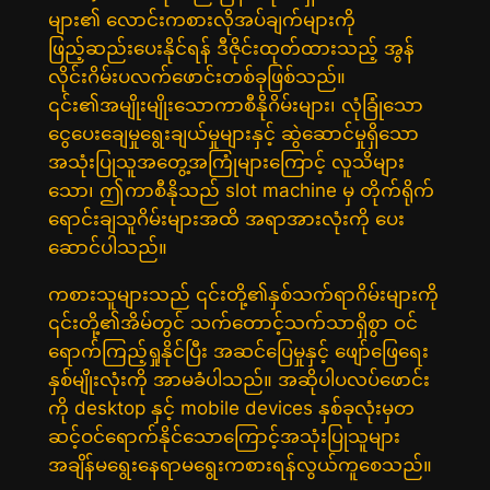
များ၏ လောင်းကစားလိုအပ်ချက်များကို
ဖြည့်ဆည်းပေးနိုင်ရန် ဒီဇိုင်းထုတ်ထားသည့် အွန်
လိုင်းဂိမ်းပလက်ဖောင်းတစ်ခုဖြစ်သည်။
၎င်း၏အမျိုးမျိုးသောကာစီနိုဂိမ်းများ၊ လုံခြုံသော
ငွေပေးချေမှုရွေးချယ်မှုများနှင့် ဆွဲဆောင်မှုရှိသော
အသုံးပြုသူအတွေ့အကြုံများကြောင့် လူသိများ
သော၊ ဤကာစီနိုသည် slot machine မှ တိုက်ရိုက်
ရောင်းချသူဂိမ်းများအထိ အရာအားလုံးကို ပေး
ဆောင်ပါသည်။
ကစားသူများသည် ၎င်းတို့၏နှစ်သက်ရာဂိမ်းများကို
၎င်းတို့၏အိမ်တွင် သက်တောင့်သက်သာရှိစွာ ဝင်
ရောက်ကြည့်ရှုနိုင်ပြီး အဆင်ပြေမှုနှင့် ဖျော်ဖြေရေး
နှစ်မျိုးလုံးကို အာမခံပါသည်။ အဆိုပါပလပ်ဖောင်း
ကို desktop နှင့် mobile devices နှစ်ခုလုံးမှတ
ဆင့်ဝင်ရောက်နိုင်သောကြောင့်အသုံးပြုသူများ
အချိန်မရွေးနေရာမရွေးကစားရန်လွယ်ကူစေသည်။