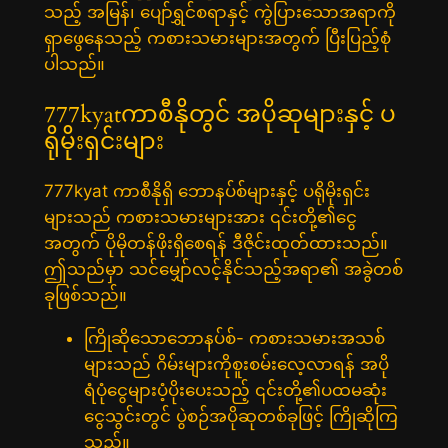
သည့် အမြန်၊ ပျော်ရွှင်စရာနှင့် ကွဲပြားသောအရာကို
ရှာဖွေနေသည့် ကစားသမားများအတွက် ပြီးပြည့်စုံ
ပါသည်။
777kyatကာစီနိုတွင် အပိုဆုများနှင့် ပ
ရိုမိုးရှင်းများ
777kyat ကာစီနိုရှိ ဘောနပ်စ်များနှင့် ပရိုမိုးရှင်း
များသည် ကစားသမားများအား ၎င်းတို့၏ငွေ
အတွက် ပိုမိုတန်ဖိုးရှိစေရန် ဒီဇိုင်းထုတ်ထားသည်။
ဤသည်မှာ သင်မျှော်လင့်နိုင်သည့်အရာ၏ အခွဲတစ်
ခုဖြစ်သည်။
ကြိုဆိုသောဘောနပ်စ်- ကစားသမားအသစ်
များသည် ဂိမ်းများကိုစူးစမ်းလေ့လာရန် အပို
ရံပုံငွေများပံ့ပိုးပေးသည့် ၎င်းတို့၏ပထမဆုံး
ငွေသွင်းတွင် ပွဲစဉ်အပိုဆုတစ်ခုဖြင့် ကြိုဆိုကြ
သည်။