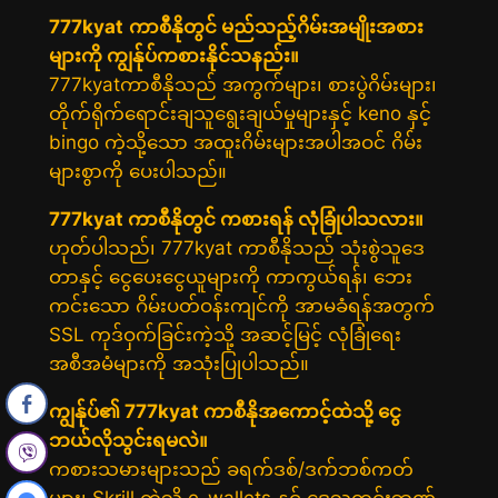
777kyat
ကာစီနိုတွင် မည်သည့်ဂိမ်းအမျိုးအစား
များကို ကျွန်ုပ်ကစားနိုင်သနည်း။
777kyatကာစီနိုသည် အကွက်များ၊ စားပွဲဂိမ်းများ၊
တိုက်ရိုက်ရောင်းချသူရွေးချယ်မှုများနှင့် keno နှင့်
bingo ကဲ့သို့သော အထူးဂိမ်းများအပါအဝင် ဂိမ်း
များစွာကို ပေးပါသည်။
777kyat ကာစီနိုတွင် ကစားရန် လုံခြုံပါသလား။
ဟုတ်ပါသည်၊ 777kyat ကာစီနိုသည် သုံးစွဲသူဒေ
တာနှင့် ငွေပေးငွေယူများကို ကာကွယ်ရန်၊ ဘေး
ကင်းသော ဂိမ်းပတ်ဝန်းကျင်ကို အာမခံရန်အတွက်
SSL ကုဒ်ဝှက်ခြင်းကဲ့သို့ အဆင့်မြင့် လုံခြုံရေး
အစီအမံများကို အသုံးပြုပါသည်။
ကျွန်ုပ်၏ 777kyat ကာစီနိုအကောင့်ထဲသို့ ငွေ
ဘယ်လိုသွင်းရမလဲ။
ကစားသမားများသည် ခရက်ဒစ်/ဒက်ဘစ်ကတ်
များ၊ Skrill ကဲ့သို့ e-wallets နှင့် ဒေသတွင်းဘဏ်