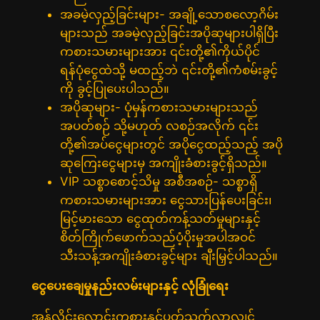
အခမဲ့လှည့်ခြင်းများ- အချို့သောစလော့ဂိမ်း
များသည် အခမဲ့လှည့်ခြင်းအပိုဆုများပါရှိပြီး
ကစားသမားများအား ၎င်းတို့၏ကိုယ်ပိုင်
ရန်ပုံငွေထဲသို့ မထည့်ဘဲ ၎င်းတို့၏ကံစမ်းခွင့်
ကို ခွင့်ပြုပေးပါသည်။
အပိုဆုများ- ပုံမှန်ကစားသမားများသည်
အပတ်စဉ် သို့မဟုတ် လစဉ်အလိုက် ၎င်း
တို့၏အပ်ငွေများတွင် အပိုငွေထည့်သည့် အပို
ဆုကြေးငွေများမှ အကျိုးခံစားခွင့်ရှိသည်။
VIP သစ္စာစောင့်သိမှု အစီအစဉ်- သစ္စာရှိ
ကစားသမားများအား ငွေသားပြန်ပေးခြင်း၊
မြင့်မားသော ငွေထုတ်ကန့်သတ်မှုများနှင့်
စိတ်ကြိုက်ဖောက်သည်ပံ့ပိုးမှုအပါအဝင်
သီးသန့်အကျိုးခံစားခွင့်များ ချီးမြှင့်ပါသည်။
ငွေပေးချေမှုနည်းလမ်းများနှင့် လုံခြုံရေး
အွန်လိုင်းလောင်းကစားနှင့်ပတ်သက်လာလျှင်