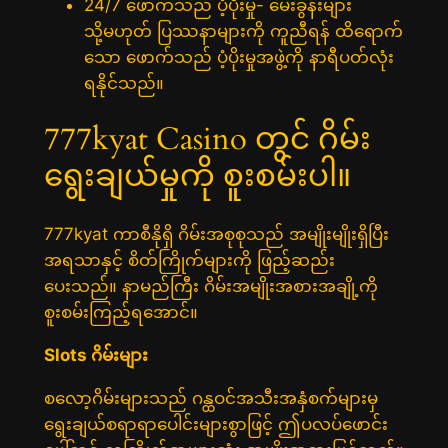
24/7 ဖောက်သည် ပံ့ပိုးမှု- မေးခွန်းများ
သို့မဟုတ် ပြဿနာများကို ကူညီရန် ထိရောက်
သော ဖောက်သည် ပံ့ပိုးမှုအဖွဲ့ကို နာရီပတ်လုံး
ရနိုင်သည်။
777kyat Casino တွင် ဂိမ်း
ရွေးချယ်မှုကို စူးစမ်းပါ။
777kyat ကာစီနိုရှိ ဂိမ်းအစုစုသည် အမျိုးမျိုးရှိပြီး
အရသာနှင့် စိတ်ကြိုက်များကို ဖြည့်ဆည်း
ပေးသည်။ နာမည်ကြီး ဂိမ်းအမျိုးအစားအချို့ကို
စူးစမ်းကြည့်ရအောင်။
Slots ဂိမ်းများ
စလော့ဂိမ်းများသည် ဂန္ထဝင်အသီးအနှံစက်များမှ
ရွေးချယ်စရာရာပေါင်းများစွာဖြင့် ဤပလပ်ဖောင်း