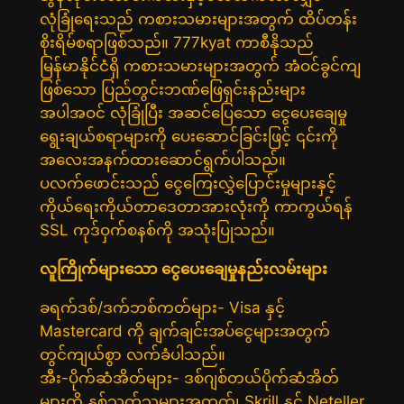
လုံခြုံရေးသည် ကစားသမားများအတွက် ထိပ်တန်း
စိုးရိမ်စရာဖြစ်သည်။ 777kyat ကာစီနိုသည်
မြန်မာနိုင်ငံရှိ ကစားသမားများအတွက် အံဝင်ခွင်ကျ
ဖြစ်သော ပြည်တွင်းဘဏ်ဖြေရှင်းနည်းများ
အပါအဝင် လုံခြုံပြီး အဆင်ပြေသော ငွေပေးချေမှု
ရွေးချယ်စရာများကို ပေးဆောင်ခြင်းဖြင့် ၎င်းကို
အလေးအနက်ထားဆောင်ရွက်ပါသည်။
ပလက်ဖောင်းသည် ငွေကြေးလွှဲပြောင်းမှုများနှင့်
ကိုယ်ရေးကိုယ်တာဒေတာအားလုံးကို ကာကွယ်ရန်
SSL ကုဒ်ဝှက်စနစ်ကို အသုံးပြုသည်။
လူကြိုက်များသော ငွေပေးချေမှုနည်းလမ်းများ
ခရက်ဒစ်/ဒက်ဘစ်ကတ်များ- Visa နှင့်
Mastercard ကို ချက်ချင်းအပ်ငွေများအတွက်
တွင်ကျယ်စွာ လက်ခံပါသည်။
အီး-ပိုက်ဆံအိတ်များ- ဒစ်ဂျစ်တယ်ပိုက်ဆံအိတ်
များကို နှစ်သက်သူများအတွက်၊ Skrill နှင့် Neteller