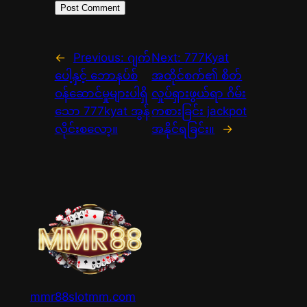
←
Previous:
ဂျက်
Next:
777Kyat
ပေါ့နှင့် ဘောနပ်စ်
အထိုင်စက်၏ စိတ်
ဝန်ဆောင်မှုများပါရှိ
လှုပ်ရှားဖွယ်ရာ ဂိမ်း
သော 777kyat အွန်
ကစားခြင်း jackpot
လိုင်းစလော့။
အနိုင်ရခြင်း။
→
mmr88slotmm.com