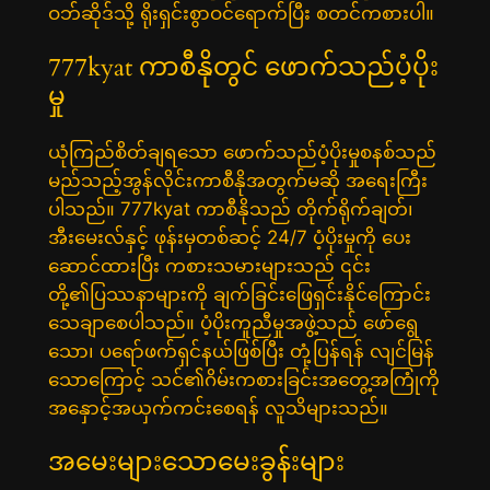
ဝဘ်ဆိုဒ်သို့ ရိုးရှင်းစွာဝင်ရောက်ပြီး စတင်ကစားပါ။
777kyat ကာစီနိုတွင် ဖောက်သည်ပံ့ပိုး
မှု
ယုံကြည်စိတ်ချရသော ဖောက်သည်ပံ့ပိုးမှုစနစ်သည်
မည်သည့်အွန်လိုင်းကာစီနိုအတွက်မဆို အရေးကြီး
ပါသည်။ 777kyat ကာစီနိုသည် တိုက်ရိုက်ချတ်၊
အီးမေးလ်နှင့် ဖုန်းမှတစ်ဆင့် 24/7 ပံ့ပိုးမှုကို ပေး
ဆောင်ထားပြီး ကစားသမားများသည် ၎င်း
တို့၏ပြဿနာများကို ချက်ခြင်းဖြေရှင်းနိုင်ကြောင်း
သေချာစေပါသည်။ ပံ့ပိုးကူညီမှုအဖွဲ့သည် ဖော်ရွေ
သော၊ ပရော်ဖက်ရှင်နယ်ဖြစ်ပြီး တုံ့ပြန်ရန် လျင်မြန်
သောကြောင့် သင်၏ဂိမ်းကစားခြင်းအတွေ့အကြုံကို
အနှောင့်အယှက်ကင်းစေရန် လူသိများသည်။
အမေးများသောမေးခွန်းများ