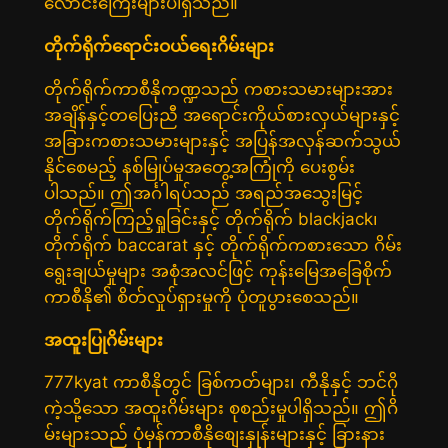
လောင်းကြေးများပါရှိသည်။
တိုက်ရိုက်ရောင်းဝယ်ရေးဂိမ်းများ
တိုက်ရိုက်ကာစီနိုကဏ္ဍသည် ကစားသမားများအား
အချိန်နှင့်တပြေးညီ အရောင်းကိုယ်စားလှယ်များနှင့်
အခြားကစားသမားများနှင့် အပြန်အလှန်ဆက်သွယ်
နိုင်စေမည့် နစ်မြုပ်မှုအတွေ့အကြုံကို ပေးစွမ်း
ပါသည်။ ဤအင်္ဂါရပ်သည် အရည်အသွေးမြင့်
တိုက်ရိုက်ကြည့်ရှုခြင်းနှင့် တိုက်ရိုက် blackjack၊
တိုက်ရိုက် baccarat နှင့် တိုက်ရိုက်ကစားသော ဂိမ်း
ရွေးချယ်မှုများ အစုံအလင်ဖြင့် ကုန်းမြေအခြေစိုက်
ကာစီနို၏ စိတ်လှုပ်ရှားမှုကို ပုံတူပွားစေသည်။
အထူးပြုဂိမ်းများ
777kyat ကာစီနိုတွင် ခြစ်ကတ်များ၊ ကီနိုနှင့် ဘင်ဂို
ကဲ့သို့သော အထူးဂိမ်းများ စုစည်းမှုပါရှိသည်။ ဤဂိ
မ်းများသည် ပုံမှန်ကာစီနိုစျေးနှုန်းများနှင့် ခြားနား