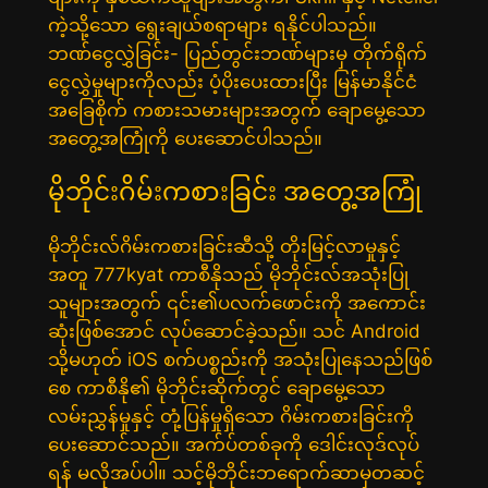
ကဲ့သို့သော ရွေးချယ်စရာများ ရနိုင်ပါသည်။
ဘဏ်ငွေလွှဲခြင်း- ပြည်တွင်းဘဏ်များမှ တိုက်ရိုက်
ငွေလွှဲမှုများကိုလည်း ပံ့ပိုးပေးထားပြီး မြန်မာနိုင်ငံ
အခြေစိုက် ကစားသမားများအတွက် ချောမွေ့သော
အတွေ့အကြုံကို ပေးဆောင်ပါသည်။
မိုဘိုင်းဂိမ်းကစားခြင်း အတွေ့အကြုံ
မိုဘိုင်းလ်ဂိမ်းကစားခြင်းဆီသို့ တိုးမြင့်လာမှုနှင့်
အတူ 777kyat ကာစီနိုသည် မိုဘိုင်းလ်အသုံးပြု
သူများအတွက် ၎င်း၏ပလက်ဖောင်းကို အကောင်း
ဆုံးဖြစ်အောင် လုပ်ဆောင်ခဲ့သည်။ သင် Android
သို့မဟုတ် iOS စက်ပစ္စည်းကို အသုံးပြုနေသည်ဖြစ်
စေ ကာစီနို၏ မိုဘိုင်းဆိုက်တွင် ချောမွေ့သော
လမ်းညွှန်မှုနှင့် တုံ့ပြန်မှုရှိသော ဂိမ်းကစားခြင်းကို
ပေးဆောင်သည်။ အက်ပ်တစ်ခုကို ဒေါင်းလုဒ်လုပ်
ရန် မလိုအပ်ပါ။ သင့်မိုဘိုင်းဘရောက်ဆာမှတဆင့်