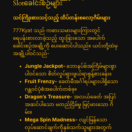
Slotခေါင်းစဉ်များ
သင်ကြိုးစားသင့်သည့် ထိပ်တန်းစလော့ဂိမ်းများ
777Kyat သည် ကစားသမားများကြားတွင်
ရေပန်းစားလာခဲ့သည့် ထူးခြားသော အပေါက်
ခေါင်းစဉ်အချို့ကို ပေးဆောင်ပါသည်။ ယင်းတို့ထဲမှ
အချို့ပါဝင်သည်-
Jungle Jackpot-
ဘောနပ်စ်အကြိမ်များစွာ
ပါဝင်သော စိတ်လှုပ်ရှားဖွယ်ရာစွန့်စားခန်း။
Fruit Frenzy-
ခေတ်မီအင်္ဂါရပ်များပါရှိသော
ဂန္တဝင်ပုံစံအပေါက်တစ်ခု။
Dragon’s Treasure-
အလယ်ခေတ် အပြင်
အဆင်ပါသော မတည်ငြိမ်မှု မြင့်မားသော ဂိ
မ်း။
Mega Spin Madness-
လျင်မြန်သော
လုပ်ဆောင်ချက်ကိုနှစ်သက်သူများအတွက်