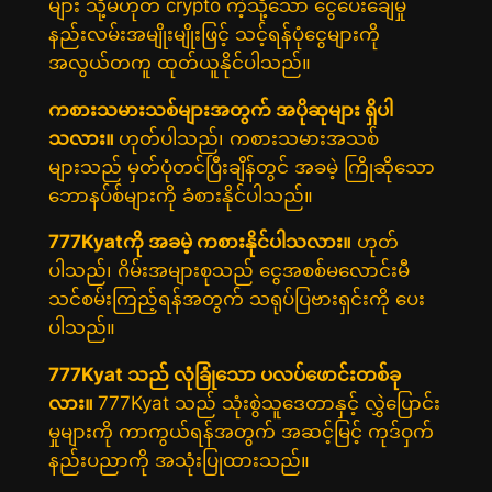
များ သို့မဟုတ် crypto ကဲ့သို့သော ငွေပေးချေမှု
နည်းလမ်းအမျိုးမျိုးဖြင့် သင့်ရန်ပုံငွေများကို
အလွယ်တကူ ထုတ်ယူနိုင်ပါသည်။
ကစားသမားသစ်များအတွက် အပိုဆုများ ရှိပါ
သလား။
ဟုတ်ပါသည်၊ ကစားသမားအသစ်
များသည် မှတ်ပုံတင်ပြီးချိန်တွင် အခမဲ့ ကြိုဆိုသော
ဘောနပ်စ်များကို ခံစားနိုင်ပါသည်။
777Kyatကို အခမဲ့ ကစားနိုင်ပါသလား။
ဟုတ်
ပါသည်၊ ဂိမ်းအများစုသည် ငွေအစစ်မလောင်းမီ
သင်စမ်းကြည့်ရန်အတွက် သရုပ်ပြဗားရှင်းကို ပေး
ပါသည်။
777Kyat သည် လုံခြုံသော ပလပ်ဖောင်းတစ်ခု
လား။
777Kyat သည် သုံးစွဲသူဒေတာနှင့် လွှဲပြောင်း
မှုများကို ကာကွယ်ရန်အတွက် အဆင့်မြင့် ကုဒ်ဝှက်
နည်းပညာကို အသုံးပြုထားသည်။