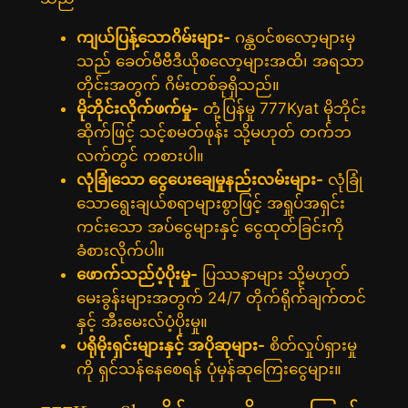
ကျယ်ပြန့်သောဂိမ်းများ-
ဂန္ထဝင်စလော့များမှ
သည် ခေတ်မီဗီဒီယိုစလော့များအထိ၊ အရသာ
တိုင်းအတွက် ဂိမ်းတစ်ခုရှိသည်။
မိုဘိုင်းလိုက်ဖက်မှု-
တုံ့ပြန်မှု 777Kyat မိုဘိုင်း
ဆိုက်ဖြင့် သင့်စမတ်ဖုန်း သို့မဟုတ် တက်ဘ
လက်တွင် ကစားပါ။
လုံခြုံသော ငွေပေးချေမှုနည်းလမ်းများ-
လုံခြုံ
သောရွေးချယ်စရာများစွာဖြင့် အရှုပ်အရှင်း
ကင်းသော အပ်ငွေများနှင့် ငွေထုတ်ခြင်းကို
ခံစားလိုက်ပါ။
ဖောက်သည်ပံ့ပိုးမှု-
ပြဿနာများ သို့မဟုတ်
မေးခွန်းများအတွက် 24/7 တိုက်ရိုက်ချက်တင်
နှင့် အီးမေးလ်ပံ့ပိုးမှု။
ပရိုမိုးရှင်းများနှင့် အပိုဆုများ-
စိတ်လှုပ်ရှားမှု
ကို ရှင်သန်နေစေရန် ပုံမှန်ဆုကြေးငွေများ။