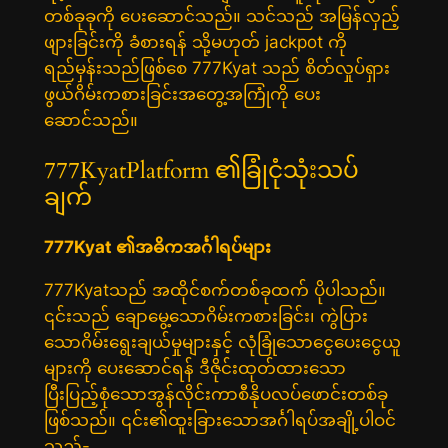
တစ်ခုခုကို ပေးဆောင်သည်။ သင်သည် အမြန်လှည့်
ဖျားခြင်းကို ခံစားရန် သို့မဟုတ် jackpot ကို
ရည်မှန်းသည်ဖြစ်စေ 777Kyat သည် စိတ်လှုပ်ရှား
ဖွယ်ဂိမ်းကစားခြင်းအတွေ့အကြုံကို ပေး
ဆောင်သည်။
777KyatPlatform ၏ခြုံငုံသုံးသပ်
ချက်
777Kyat ၏အဓိကအင်္ဂါရပ်များ
777Kyatသည် အထိုင်စက်တစ်ခုထက် ပိုပါသည်။
၎င်းသည် ချောမွေ့သောဂိမ်းကစားခြင်း၊ ကွဲပြား
သောဂိမ်းရွေးချယ်မှုများနှင့် လုံခြုံသောငွေပေးငွေယူ
များကို ပေးဆောင်ရန် ဒီဇိုင်းထုတ်ထားသော
ပြီးပြည့်စုံသောအွန်လိုင်းကာစီနိုပလပ်ဖောင်းတစ်ခု
ဖြစ်သည်။ ၎င်း၏ထူးခြားသောအင်္ဂါရပ်အချို့ပါဝင်
သည်-