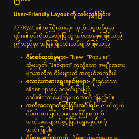
User-Friendly Layout ကို လမ်းညွှန်ခြင်း။
777Kyat ၏ အကြီးမားဆုံး ထုတ်ယူမှုတစ်ခုမှာ
၎င်း၏ ပင်ကိုယ်အသုံးပြုသူ အင်တာဖေ့စ်ဖြစ်သည်။
ဤသည်မှာ အမြန်ခြုံငုံသုံးသပ်ချက်ဖြစ်သည်-
ဂိမ်းစစ်ထုတ်မှုများ-
“New” “Popular”
သို့မဟုတ် “Jackpot” ကဲ့သို့သော အမျိုးအစား
များအလိုက် ဂိမ်းများကို အလွယ်တကူစီပါ။
လောင်းကစားရွေးချယ်မှုများ-
ရိုးရှင်းသော
slider များနှင့် ခလုတ်များဖြင့်
သင်၏လောင်းကြေးပမာဏကို ချိန်ညှိပါ။
အလိုအလျောက်ဖွင့်ခြင်းအင်္ဂါရပ်-
လက်လွတ်
ဂိမ်းကစားခြင်းအတွေ့အကြုံအတွက်
အလိုအလျောက်ဖွင့်ခြင်းရွေးချယ်မှုကို
အသုံးပြုပါ။
ဂိမ်းအချက်အလက်-
ဂိမ်းစည်းမျဉ်းများ၊ ငွေ