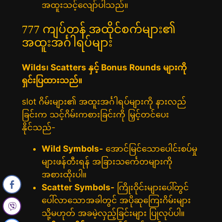
အထူးသင့်လျော်ပါသည်။
777 ကျပ်တန် အထိုင်စက်များ၏
အထူးအင်္ဂါရပ်များ
Wilds၊ Scatters နှင့် Bonus Rounds များကို
ရှင်းပြထားသည်။
slot ဂိမ်းများ၏ အထူးအင်္ဂါရပ်များကို နားလည်
ခြင်းက သင့်ဂိမ်းကစားခြင်းကို မြှင့်တင်ပေး
နိုင်သည်-
Wild Symbols-
အောင်မြင်သောပေါင်းစပ်မှု
များဖန်တီးရန် အခြားသင်္ကေတများကို
အစားထိုးပါ။
Scatter Symbols-
ကြိုးဝိုင်းများပေါ်တွင်
ပေါ်လာသောအခါတွင် အပိုဆုကြေးဂိမ်းများ
သို့မဟုတ် အခမဲ့လှည့်ခြင်းများ ပြုလုပ်ပါ။