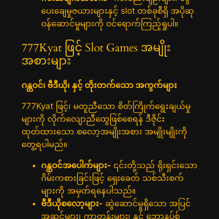
ပေးချေမှုဇယားများနှင့် slot တစ်ခုစီရှိ အပိုဆု
ဝန်ဆောင်မှုများကို ဝင်ရောက်ကြည့်ရှုပါ။
777Kyat ဖြင့် Slot Games အမျိုး
အစားများ
ဂန္တဝင်၊ ဗီဒီယို၊ နှင့် တိုးတက်သော အကွက်များ
777Kyat ဖြင့်၊ မတူညီသော စိတ်ကြိုက်ရွေးချယ်မှု
များကို လိုက်လျောညီထွေဖြစ်စေရန် ဒီဇိုင်း
ထုတ်ထားသော စလော့အမျိုးအစား အမျိုးမျိုးကို
တွေ့ရပါမည်။
ဂန္ထဝင်အပေါက်များ-
၎င်းတို့သည် ရိုးရှင်းသော
ဂိမ်းကစားခြင်းဖြင့် ရှေးခေတ် သစ်သီးစက်
များကို အမှတ်ရနေပါသည်။
ဗီဒီယိုစလော့များ-
ဆွဲဆောင်မှုရှိသော အပြင်
အဆင်များ၊ ကာတွန်းများ၊ နှင့် ဘောနပ်စ်