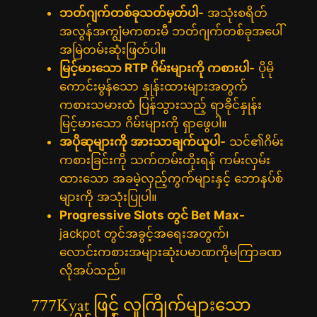
ဘတ်ဂျက်တစ်ခုသတ်မှတ်ပါ-
အသုံးစရိတ်
အလွန်အကျွံမကစားမီ ဘတ်ဂျက်တစ်ခုအပေါ်
အမြဲတမ်းဆုံးဖြတ်ပါ။
မြင့်မားသော RTP ဂိမ်းများကို ကစားပါ-
ပိုမို
ကောင်းမွန်သော နှုန်းထားများအတွက်
ကစားသမားထံ ပြန်သွားသည့် ရာခိုင်နှုန်း
မြင့်မားသော ဂိမ်းများကို ရှာဖွေပါ။
အပိုဆုများကို အားသာချက်ယူပါ-
သင်၏ဂိမ်း
ကစားခြင်းကို သက်တမ်းတိုးရန် ကမ်းလှမ်း
ထားသော အခမဲ့လှည့်ကွက်များနှင့် ဘောနပ်စ်
များကို အသုံးပြုပါ။
Progressive Slots တွင် Bet Max-
jackpot တွင်အခွင့်အရေးအတွက်၊
လောင်းကစားအများဆုံးပမာဏကိုမကြာခဏ
လိုအပ်သည်။
777Kyat ဖြင့် လူကြိုက်များသော