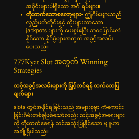
အဝိုင်းများပါရှိသော အင်္ဂါရပ်များ။
တိုးတက်သောစလော့များ-
ဤဂိမ်းများသည်
လှည့်ပတ်တိုင်းနှင့် တိုးများလာသော
jackpots များကို ပေးစွမ်းပြီး ဘဝပြောင်းလဲ
နိုင်သော နိုင်ပွဲများအတွက် အခွင့်အလမ်း
ပေးသည်။
777Kyat Slot အတွက် Winning
Strategies
သင့်အခွင့်အလမ်းများကို မြှင့်တင်ရန် သက်သေပြ
ချက်များ
slots တွင်အနိုင်ရခြင်းသည် အများစုမှာ ကံကောင်း
ခြင်းဂိမ်းတစ်ခုဖြစ်သော်လည်း သင့်အခွင့်အရေးများ
ကို တိုးတက်စေရန် သင်အသုံးပြုနိုင်သော ဗျူဟာ
အချို့ရှိပါသည်။