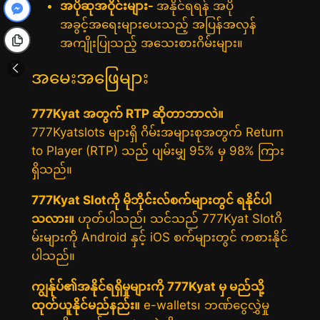
အပိုဆုအဝိုင်းများ-
အနိုင်ရရန် အပို
အခွင့်အရေးများပေးသည့် အပြန်အလှန်
အကျိုးပြုသည့် အသေးစားဂိမ်းများ။
အမေးအဖြေများ
777Kyat အတွက် RTP ဆိုတာဘာလဲ။
777Kyatslots များရှိ ဂိမ်းအများစုအတွက် Return
to Player (RTP) သည် ပျမ်းမျှ 95% မှ 98% ကြား
ရှိသည်။
777Kyat Slotကို မိုဘိုင်းလ်စက်များတွင် ရနိုင်ပါ
သလား။
ဟုတ်ပါသည်၊ သင်သည် 777Kyat Slotဂိ
မ်းများကို Android နှင့် iOS စက်များတွင် ကစားနိုင်
ပါသည်။
ကျွန်ုပ်၏အနိုင်ရရှိမှုများကို 777Kyat မှ မည်သို့
ထုတ်ယူနိုင်မည်နည်း။
e-wallets၊ ဘဏ်ငွေလွှဲမှု