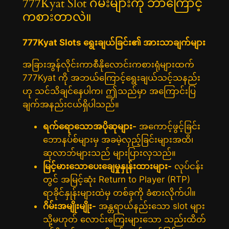
777Kyat Slot ဂိမ်းများကို ဘာကြောင့်
ကစားတာလဲ။
777Kyat Slots ရွေးချယ်ခြင်း၏ အားသာချက်များ
အခြားအွန်လိုင်းကာစီနိုလောင်းကစားရုံများထက်
777Kyat ကို အဘယ်ကြောင့်ရွေးချယ်သင့်သနည်း
ဟု သင်သိချင်နေပါက၊ ဤသည်မှာ အကြောင်းပြ
ချက်အနည်းငယ်ရှိပါသည်။
ရက်ရောသောအပိုဆုများ-
အကောင့်ဖွင့်ခြင်း
ဘောနပ်စ်များမှ အခမဲ့လှည့်ခြင်းများအထိ၊
ဆုလာဘ်များသည် များပြားလှသည်။
မြင့်မားသောပေးချေမှုနှုန်းထားများ-
လုပ်ငန်း
တွင် အမြင့်ဆုံး Return to Player (RTP)
ရာခိုင်နှုန်းများထဲမှ တစ်ခုကို ခံစားလိုက်ပါ။
ဂိမ်းအမျိုးမျိုး-
အန္တရာယ်နည်းသော slot များ
သို့မဟုတ် လောင်းကြေးများသော သည်းထိတ်