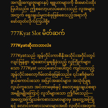
အကျိုးကျေးဇူးများနှင့် ဗျူဟာများကို မီးမောင်းထိုး
ပြပါသည်။ ဤစလော့ပလပ်ဖောင်းသည် လူအများ
အတွက် ရွေးချယ်မှုတစ်ခုဖြစ်စေသည့်အရာကို
ဖော်ထုတ်လိုက်ကြပါစို့။
777Kyat Slot မိတ်ဆက်
777Kyatဆိုတာဘာလဲ။
777Kyatသည် အွန်လိုင်းကာစီနိုအသိုင်းအဝိုင်းတွင်
လျင်မြန်စွာ ဆွဲဆောင်မှုရရှိခဲ့သည့် လူကြိုက်များ
သော 777Kyat ပလပ်ဖောင်းပေါ်တွင် ကျင်းပသည့်
အွန်လိုင်းစလော့ဂိမ်းတစ်ခုဖြစ်သည်။ ၎င်း၏စွဲမက်
ဖွယ်ကောင်းသော အပြင်အဆင်များ၊ အသုံးပြုရ
လွယ်ကူသော အင်တာဖေ့စ်နှင့် စလော့ရွေးချယ်စရာ
အမျိုးမျိုးကြောင့် လူသိများသော ဤဂိမ်းသည်—
အတွေ့အကြုံသစ်ကစားသမားများမှ အတွေ့အကြုံ
ရင့် လောင်းကစားသမားများအထိ လူတိုင်းအတွက်