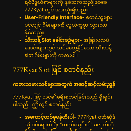
ရင်ဖိုဖွယ်ရာများကို နှစ်သက်သည်ဖြစ်စေ
777Kyat တွင် အားလုံးရှိသည်။
User-Friendly Interface-
စတင်သူများ
ပင်လျှင် ဂိမ်းများကို လွယ်ကူစွာ သွားလာ
နိုင်သည်။
သီးသန့် Slot ခေါင်းစဉ်များ-
အခြားပလပ်
ဖောင်းများတွင် သင်မတွေ့နိုင်သော သီးသန့်
slot ဂိမ်းများကို ကစားပါ။
777Kyat Slot ဖြင့် စတင်နည်း
ကစားသမားသစ်များအတွက် အဆင့်ဆင့်လမ်းညွှန်
777Kyat ဖြင့် သင်၏ခရီးစတင်ခြင်းသည် ရိုးရှင်း
ပါသည်။ ဤတွင် စတင်နည်း
အကောင့်တစ်ခုဖန်တီးပါ-
777Kyat ဝဘ်ဆိုဒ်
သို့ ဝင်ရောက်ပြီး “စာရင်းသွင်းပါ” ခလုတ်ကို