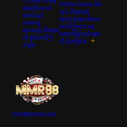
Fishing Casino ဂိမ်း
အွန်လိုင်းပလပ်
တွင် ငါးများနှင့်
ဖောင်းတွင်
ဆုလာဘ်များပါသော
ကစားသူ
တက်ကြွသော ရေ
များသည် ဂိမ်းများ
အောက်မြင်ကွင်းများ
ကို နှစ်သက်ကြ
ကို ပြသခြင်း။
→
သည်။
mmr88slotmm.com