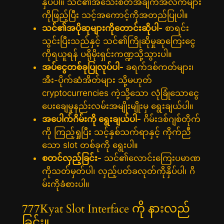
နှိပ်ပါ။ သင်၏အသေးစိတ်အချက်အလက်များ
ကိုဖြည့်ပြီး သင့်အကောင့်ကိုအတည်ပြုပါ။
သင်၏အပိုဆုများကိုတောင်းဆိုပါ-
စာရင်း
သွင်းပြီးသည်နှင့် သင်၏ကြိုဆိုမှုဆုကြေးငွေ
ကိုရယူရန် ပရိုမိုးရှင်းကဏ္ဍသို့သွားပါ။
အပ်ငွေတစ်ခုပြုလုပ်ပါ-
ခရက်ဒစ်ကတ်များ၊
အီး-ပိုက်ဆံအိတ်များ သို့မဟုတ်
cryptocurrencies ကဲ့သို့သော လုံခြုံသောငွေ
ပေးချေမှုနည်းလမ်းအမျိုးမျိုးမှ ရွေးချယ်ပါ။
အပေါက်ဂိမ်းကို ရွေးချယ်ပါ-
ဂိမ်းဒစ်ဂျစ်တိုက်
ကို ကြည့်ရှုပြီး သင့်နှစ်သက်ရာနှင့် ကိုက်ညီ
သော slot တစ်ခုကို ရွေးပါ။
စတင်လှည့်ခြင်း-
သင်၏လောင်းကြေးပမာဏ
ကိုသတ်မှတ်ပါ၊ လှည့်ပတ်ခလုတ်ကိုနှိပ်ပါ၊ ဂိ
မ်းကိုခံစားပါ။
777Kyat Slot Interface ကို နားလည်
ခြင်း။