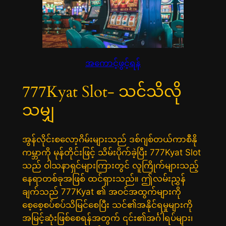
အကောင့်ဖွင့်ရန်
777Kyat Slot- သင်သိလို
သမျှ
အွန်လိုင်းစလော့ဂိမ်းများသည် ဒစ်ဂျစ်တယ်ကာစီနို
ကမ္ဘာကို မုန်တိုင်းဖြင့် သိမ်းပိုက်ခဲ့ပြီး 777Kyat Slot
သည် ဝါသနာရှင်များကြားတွင် လူကြိုက်များသည့်
နေရာတစ်ခုအဖြစ် ထင်ရှားသည်။ ဤလမ်းညွှန်
ချက်သည် 777Kyat ၏ အဝင်အထွက်များကို
စေ့စေ့စပ်စပ်သိမြင်စေပြီး သင်၏အနိုင်ရမှုများကို
အမြင့်ဆုံးဖြစ်စေရန်အတွက် ၎င်း၏အင်္ဂါရပ်များ၊